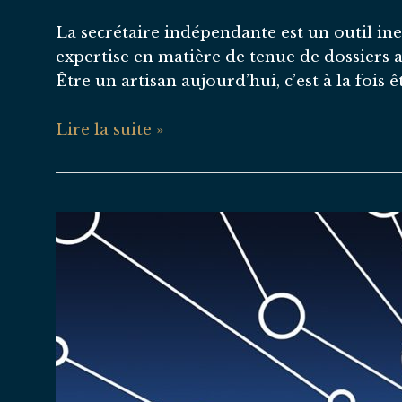
La secrétaire indépendante est un outil ine
expertise en matière de tenue de dossiers a
Être un artisan aujourd’hui, c’est à la fois ê
La
Lire la suite »
secrétaire
indépendante
:
Le
partenaire
des
artisans