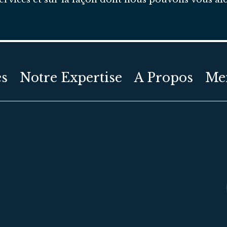
es
Notre Expertise
A Propos
Men